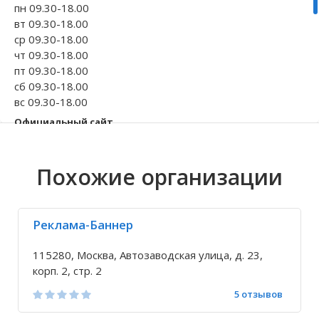
пн 09.30-18.00
вт 09.30-18.00
Волгоградская область
Кировоградская область
Восточно-Казахстанская область
Иркутская обла
Хмельницкая о
Северо-Казахст
ср 09.30-18.00
чт 09.30-18.00
пт 09.30-18.00
сб 09.30-18.00
вс 09.30-18.00
Официальный сайт
www.copyman.ru
Телефон
Похожие организации
+7 903 967-68-...
+7 495 675-21-...
Исправить неточность
Реклама-Баннер
115280, Москва, Автозаводская улица, д. 23,
корп. 2, стр. 2
5 отзывов