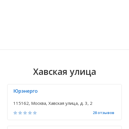
Волгоградская область
Кировоградская область
Восточно-Казахстанская область
Иркутская обла
Хмельницкая о
Северо-Казахст
Хавская улица
Юрэнерго
115162, Москва, Хавская улица, д. 3, 2
28 отзывов