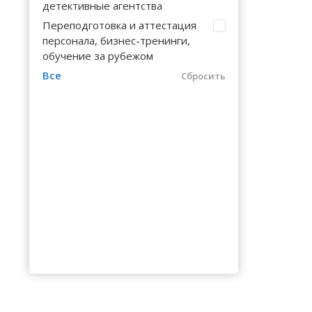
Волгоградская область
Кировоградская область
Восточно-Казахстанская область
Калинингр
детективные агентства
Черниговс
Туркестан
Переподготовка и аттестация
Вологодская область
Львовская область
Жамбылская область
Калужская
Черновицк
персонала, бизнес-тренинги,
обучение за рубежом
Воронежская область
Николаевская область
Камчатски
Все
Сбросить