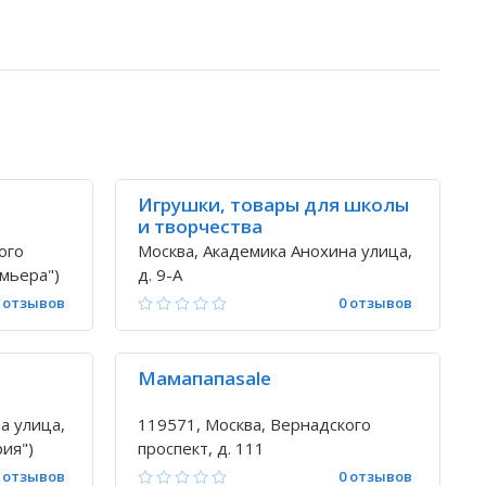
Игрушки, товары для школы
и творчества
ого
Москва, Академика Анохина улица,
емьера")
д. 9-А
 отзывов
0 отзывов
Мамапапаsale
а улица,
119571, Москва, Вернадского
рия")
проспект, д. 111
 отзывов
0 отзывов