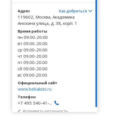
Волгоградская область
Кировоградская область
Восточно-Казахстанская область
Калинингр
Черниговс
Туркестан
Адрес
Как добраться
Вологодская область
Львовская область
Жамбылская область
Калужская
Черновицк
119602, Москва, Академика
Воронежская область
Николаевская область
Анохина улица, д. 38, корп. 1
Камчатски
Время работы
пн 09.00-20.00
вт 09.00-20.00
ср 09.00-20.00
чт 09.00-20.00
пт 09.00-20.00
сб 09.00-20.00
вс 09.00-20.00
Официальный сайт
www.bebakids.ru
Телефон
+7 495 540-41-...
Исправить неточность