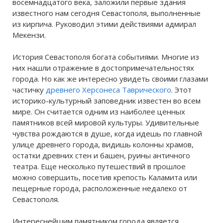
восемнадцатого века, заложили первые здания
известного нам сегодня Севастополя, выполненные
из кирпича. Руководил этими действиями адмирал
Мекензи.
История Севастополя богата событиями. Многие из
них нашли отражение в достопримечательностях
города. Но как же интересно увидеть своими глазами
частичку
древнего Херсонеса Таврического
. Этот
историко-культурный заповедник известен во всем
мире. Он считается одним из наиболее ценных
памятников всей мировой культуры. Удивительные
чувства рождаются в душе, когда идешь по главной
улице древнего города, видишь колонны храмов,
остатки древних стен и башен, руины античного
театра. Еще несколько путешествий в прошлое
можно совершить, посетив крепость Каламита или
пещерные города, расположенные недалеко от
Севастополя.
Интереснейшим памятником города является