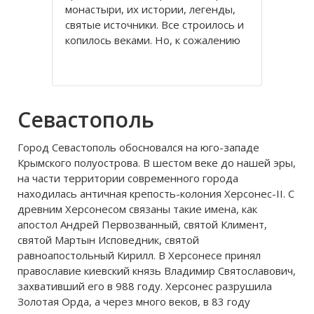
монастыри, их истории, легенды,
святые источники. Все строилось и
копилось веками. Но, к сожалению
период советской власти нанес
непоправимый урон истории и
культурному наследию
православного Крыма. Часть
Севастополь
церквей и
Город Севастополь обосновался на юго-западе
Крымского полуострова. В шестом веке до нашей эры,
на части территории современного города
находилась античная крепость-колония Херсонес-II. С
древним Херсонесом связаны такие имена, как
апостол Андрей Первозванный, святой Климент,
святой Мартын Исповедник, святой
равноапостольный Кирилл. В Херсонесе принял
православие киевский князь Владимир Святославович,
захвативший его в 988 году. Херсонес разрушила
Золотая Орда, а через много веков, в 83 году