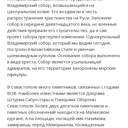
Владимирский собор, возвышающийся на
Центральном холме. Его воздвигли в честь
распространения христианства на Руси. Заложили
собор в середине девятнадцатого века, но военные
действия прервали его строительство, да и сам
проект собора претерпел изменения. Однокупольный
Владимирский собор, который мы видим сегодня,
построен в византийском стиле и увенчан
шлемовидным куполом. Основание собора выполнено
в виде креста. Собор является усыпальницей
адмиралов, на его территории захоронены морские
офицеры.
В Севастополе много памятников, связанных с годами
ВОВ. Наиболее известными является Диорама
Штурма Сапун–горы и Панорама Обороны
Севастополя. Более двух десятков памятников и
памятных обозначений находится на Малаховом
кургане. А на площади, носящей имя Нахимова,
замираешь перед Мемориалом, посвященным