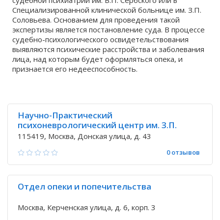
судебной психиатрии им. В.П. Сербского
или в
Специализированной клинической больнице им. З.П.
Соловьева
. Основанием для проведения такой
экспертизы является постановление суда. В процессе
судебно-психологического освидетельствования
выявляются психические расстройства и заболевания
лица, над которым будет оформляться опека, и
признается его недееспособность.
Научно-Практический
психоневрологический центр им. З.П.
Соловьёва
115419, Москва, Донская улица, д. 43
0 отзывов
Отдел опеки и попечительства
Москва, Керченская улица, д. 6, корп. 3