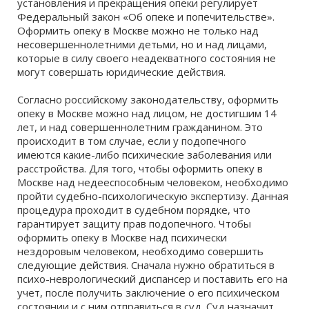
установления и прекращения опеки регулирует
109316, Москва, Волгоградский проспект, д. 86, корп. 2
Федеральный закон «Об опеке и попечительстве».
0 отзывов
Оформить опеку в Москве можно не только над
несовершеннолетними детьми, но и над лицами,
Отдел опеки и попечительства
которые в силу своего неадекватного состояния не
могут совершать юридические действия.
Москва, Новокосинская улица, д. 28
0 отзывов
Согласно российскому законодательству, оформить
опеку в Москве можно над лицом, не достигшим 14
Орган опеки и попечительства
лет, и над совершеннолетним гражданином. Это
111401, Москва, Зелёный проспект, д. 23/43
происходит в том случае, если у подопечного
имеются какие-либо психические заболевания или
0 отзывов
расстройства. Для того, чтобы оформить опеку в
Москве над недееспособным человеком, необходимо
Орган опеки и попечительства
пройти судебно-психологическую экспертизу. Данная
111394, Москва, Новогиреевская улица, д. 41
процедура проходит в судебном порядке, что
гарантирует защиту прав подопечного. Чтобы
0 отзывов
оформить опеку в Москве над психически
нездоровым человеком, необходимо совершить
Гнц социальной и судебной психиатрии
следующие действия. Сначала нужно обратиться в
имени В.П. Сербского
психо-неврологический диспансер и поставить его на
Москва, Кропоткинский переулок, д. 25/17, стр. 2
учет, после получить заключение о его психическом
состоянии и с ним отправиться в суд. Суд назначит
0 отзывов