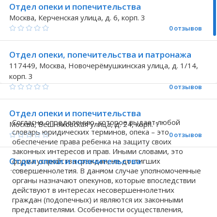
Отдел опеки и попечительства
Волгоградская область
Кировоградская область
Восточно-Казахстанская область
Иркутская обла
Хмельницкая о
Северо-Казахст
Москва, Керченская улица, д. 6, корп. 3
0 отзывов
Отдел опеки, попечительства и патронажа
117449, Москва, Новочерёмушкинская улица, д. 1/14,
корп. 3
0 отзывов
Отдел опеки и попечительства
Согласно определению, которое выдает любой
Москва, Вешняковская улица, д. 24, корп. 1
словарь юридических терминов, опека – это
0 отзывов
обеспечение права ребенка на защиту своих
законных интересов и прав. Иными словами, это
Отдел опеки и попечительства
форма устройства граждан, не достигших
совершеннолетия. В данном случае уполномоченные
109444, Москва, Рязанский проспект, д. 64, корп. 2
органы назначают опекунов, которые впоследствии
11 отзывов
действуют в интересах несовершеннолетних
граждан (подопечных) и являются их законными
Отдел опеки, попечительства и патронажа
представителями. Особенности осуществления,