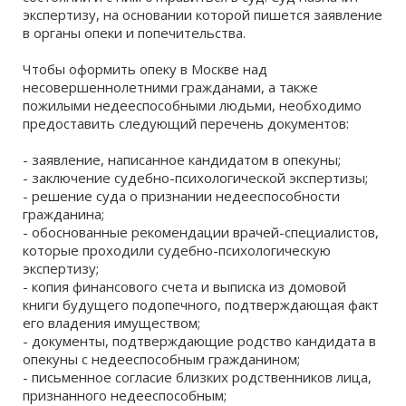
экспертизу, на основании которой пишется заявление
в
органы опеки и попечительства
.
Психиатрическая клиническая больница № 1
им. Н.А. Алексеева
Чтобы оформить опеку в Москве над
117152, Москва, Загородное шоссе, д. 2
несовершеннолетними гражданами, а также
пожилыми недееспособными людьми, необходимо
0 отзывов
предоставить следующий перечень документов:
- заявление, написанное кандидатом в опекуны;
- заключение судебно-психологической экспертизы;
- решение суда о признании недееспособности
гражданина;
- обоснованные рекомендации врачей-специалистов,
которые проходили судебно-психологическую
экспертизу;
- копия финансового счета и выписка из домовой
книги будущего подопечного, подтверждающая факт
его владения имуществом;
- документы, подтверждающие родство кандидата в
опекуны с недееспособным гражданином;
- письменное согласие близких родственников лица,
признанного недееспособным;