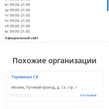
вт 09.00-21.00
Волгоградская область
Кировоградская область
Восточно-Казахстанская область
Иркутская обла
Хмельницкая о
Северо-Казахст
ср 09.00-21.00
чт 09.00-21.00
пт 09.00-21.00
сб 09.00-21.00
вс 09.00-21.00
Официальный сайт
ongrad.ru/c/barbaris/
Телефон
+7 495 185-05-...
Похожие организации
Исправить неточность
Терминал СК
Москва, Путевой проезд, д. 13, стр. 1
0 отзывов