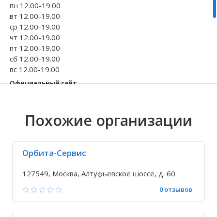
пн 12.00-19.00
вт 12.00-19.00
Волгоградская область
Кировоградская область
Восточно-Казахстанская область
Иркутская обла
Хмельницкая о
Северо-Казахст
ср 12.00-19.00
чт 12.00-19.00
пт 12.00-19.00
сб 12.00-19.00
вс 12.00-19.00
Официальный сайт
lobteh.ru
Телефон
Похожие организации
+7 495 565-38-...
Исправить неточность
Орбита-Сервис
127549, Москва, Алтуфьевское шоссе, д. 60
0 отзывов