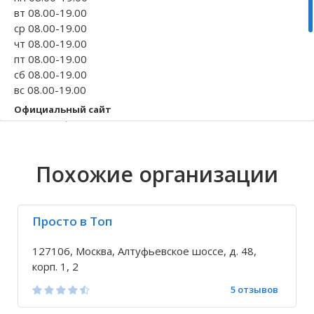
вт 08.00-19.00
Волгоградская область
Кировоградская область
Восточно-Казахстанская область
Иркутская обла
Хмельницкая о
Северо-Казахст
ср 08.00-19.00
чт 08.00-19.00
пт 08.00-19.00
сб 08.00-19.00
вс 08.00-19.00
Официальный сайт
serm-service.com
Телефон
+7 499 112-35-...
Похожие организации
Исправить неточность
Просто в Топ
127106, Москва, Алтуфьевское шоссе, д. 48,
корп. 1, 2
5 отзывов