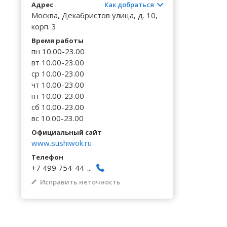
Волгоградская область
Кировоградская область
Восточно-Казахстанская область
Калинингр
Адрес
Как добраться
Черниговс
Туркестан
Москва, Декабристов улица, д. 10,
Вологодская область
Львовская область
Жамбылская область
Калужская
корп. 3
Черновицк
Воронежская область
Николаевская область
Время работы
Камчатски
пн 10.00-23.00
вт 10.00-23.00
ср 10.00-23.00
чт 10.00-23.00
пт 10.00-23.00
сб 10.00-23.00
вс 10.00-23.00
Официальный сайт
www.sushiwok.ru
Телефон
+7 499 754-44-...
Исправить неточность