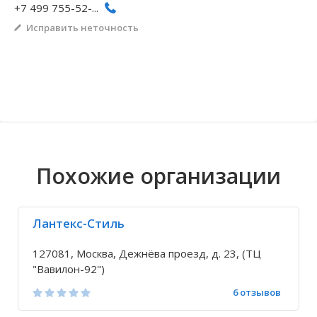
+7 499 755-52-...
Волгоградская область
Кировоградская область
Восточно-Казахстанская область
Иркутская обла
Хмельницкая о
Северо-Казахст
Исправить неточность
Похожие организации
Лантекс-Стиль
127081, Москва, Дежнёва проезд, д. 23, (ТЦ
"Вавилон-92")
6 отзывов