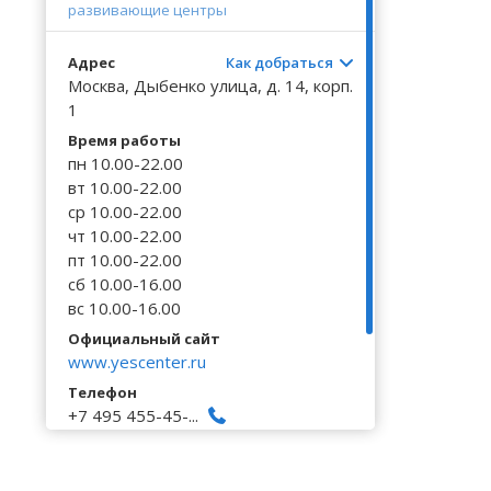
Волгоградская область
Кировоградская область
Восточно-Казахстанская область
Калинингр
развивающие центры
Черниговс
Туркестан
Вологодская область
Львовская область
Жамбылская область
Калужская
Черновицк
Адрес
Как добраться
Москва, Дыбенко улица, д. 14, корп.
Воронежская область
Николаевская область
Камчатски
1
Время работы
пн 10.00-22.00
вт 10.00-22.00
ср 10.00-22.00
чт 10.00-22.00
пт 10.00-22.00
сб 10.00-16.00
вс 10.00-16.00
Официальный сайт
www.yescenter.ru
Телефон
+7 495 455-45-...
+7 495 120-50-...
+7 925 800-73-...