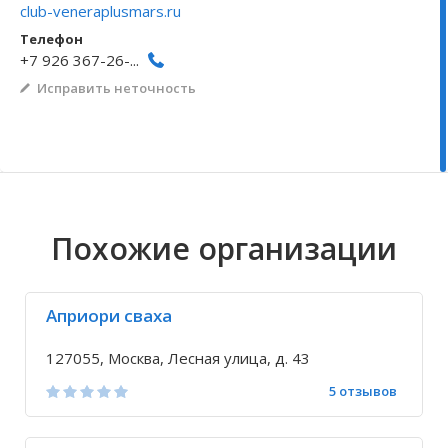
club-veneraplusmars.ru
Волгоградская область
Кировоградская область
Восточно-Казахстанская область
Иркутская обла
Хмельницкая о
Северо-Казахст
Телефон
+7 926 367-26-...
Исправить неточность
Похожие организации
Априори сваха
127055, Москва, Лесная улица, д. 43
5 отзывов