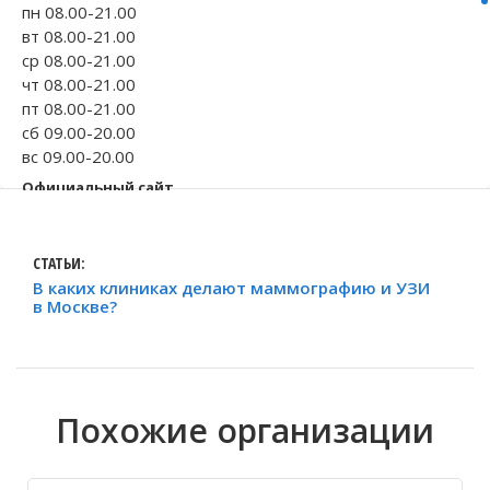
пн 08.00-21.00
вт 08.00-21.00
Волгоградская область
Кировоградская область
Восточно-Казахстанская область
Иркутская обла
Хмельницкая о
Северо-Казахст
ср 08.00-21.00
чт 08.00-21.00
пт 08.00-21.00
сб 09.00-20.00
вс 09.00-20.00
Официальный сайт
medsi.ru
Телефон
+7 495 357-41-...
СТАТЬИ:
В каких клиниках делают маммографию и УЗИ
+7 495 739-56-...
в Москве?
+7 495 023-60-...
Исправить неточность
Похожие организации