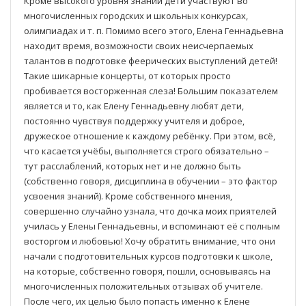
Кроме высокого уровня знаний дети участвуют во
многочисленных городских и школьных конкурсах,
олимпиадах и т. п. Помимо всего этого, Елена Геннадьевна
находит время, возможности своих неисчерпаемых
талантов в подготовке феерических выступлений детей!
Такие шикарные концерты, от которых просто
пробивается восторженная слеза! Большим показателем
является и то, как Елену Геннадьевну любят дети,
постоянно чувствуя поддержку учителя и доброе,
дружеское отношение к каждому ребёнку. При этом, всё,
что касается учёбы, выполняется строго обязательно –
тут расслаблений, которых нет и не должно быть
(собственно говоря, дисциплина в обучении – это фактор
усвоения знаний). Кроме собственного мнения,
совершенно случайно узнала, что дочка моих приятелей
училась у Елены Геннадьевны, и вспоминают её с полным
восторгом и любовью! Хочу обратить внимание, что они
начали с подготовительных курсов подготовки к школе,
на которые, собственно говоря, пошли, основываясь на
многочисленных положительных отзывах об учителе.
После чего, их целью было попасть именно к Елене