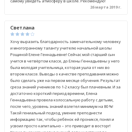
самому увидеть атмосферу в школе. Рекомендую!
26 марта 2019 г.
Светлана
Хочу выразить благодарность замечательному человеку
и многогранному таланту учителю начальной школы
Рощиной Елене Геннадьевне! Сейчас мой старший сын
учится в четвёртом классе, до Елены Геннадьевны у него
была молодая учительница, которая ушла от них во
втором классе. Выводы о качестве преподавания можно
было сделать уже на первом месяце обучения. Результат
среза знаний учеников по 1-2 классу был плачевным. И за
достаточно короткий период времени, Елена
Геннадьевна провела колоссальную работу с детьми,
после чего, уровень знаний взлетел минимум на 80 %!
Такой гениальный подход, умение преподнести
информацию так, чтобы ребёнок ей проникся, понял и
усвоил просто капитально – это приводит в восторг!