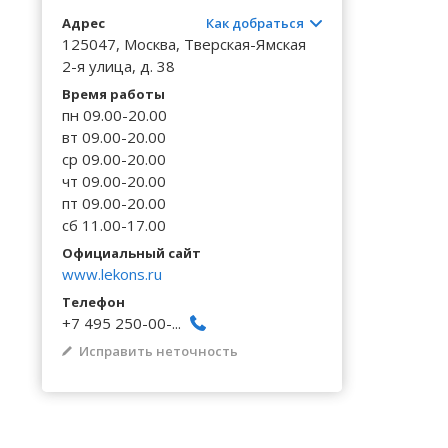
Волгоградская область
Кировоградская область
Восточно-Казахстанская область
Калинингр
Черниговс
Туркестан
Адрес
Как добраться
Вологодская область
Львовская область
Жамбылская область
Калужская
125047, Москва, Тверская-Ямская
Черновицк
2-я улица, д. 38
Воронежская область
Николаевская область
Камчатски
Время работы
пн 09.00-20.00
вт 09.00-20.00
ср 09.00-20.00
чт 09.00-20.00
пт 09.00-20.00
сб 11.00-17.00
Официальный сайт
www.lekons.ru
Телефон
+7 495 250-00-...
Исправить неточность