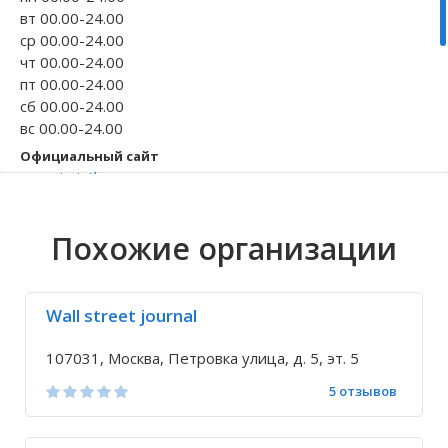
вт 00.00-24.00
Волгоградская область
Кировоградская область
Восточно-Казахстанская область
Иркутская обла
Хмельницкая о
Северо-Казахст
ср 00.00-24.00
чт 00.00-24.00
пт 00.00-24.00
сб 00.00-24.00
вс 00.00-24.00
Официальный сайт
www.juristbox.ru
Телефон
+7 495 970-90-...
Похожие организации
Исправить неточность
Wall street journal
107031, Москва, Петровка улица, д. 5, эт. 5
5 отзывов