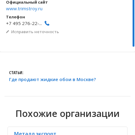
Официальный сайт
www.trimstroy.ru
Волгоградская область
Кировоградская область
Восточно-Казахстанская область
Иркутская обла
Хмельницкая о
Северо-Казахст
Телефон
+7 495 276-22-...
Исправить неточность
СТАТЬИ:
Где продают жидкие обои в Москве?
Похожие организации
Металл экспорт