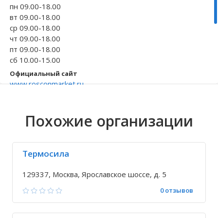
пн 09.00-18.00
Волгоградская область
Кировоградская область
Восточно-Казахстанская область
Иркутская обла
Хмельницкая о
Северо-Казахст
вт 09.00-18.00
ср 09.00-18.00
чт 09.00-18.00
пт 09.00-18.00
сб 10.00-15.00
Официальный сайт
www.rosconmarket.ru
Телефон
+7 495 212-05-...
Похожие организации
Исправить неточность
Термосила
129337, Москва, Ярославское шоссе, д. 5
0 отзывов