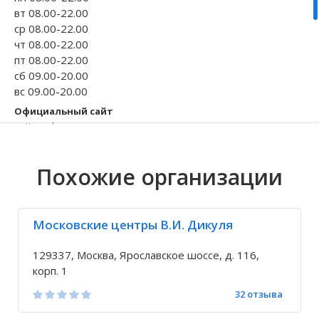
вт 08.00-22.00
Волгоградская область
Кировоградская область
Восточно-Казахстанская область
Иркутская обла
Хмельницкая о
Северо-Казахст
ср 08.00-22.00
чт 08.00-22.00
пт 08.00-22.00
сб 09.00-20.00
вс 09.00-20.00
Официальный сайт
unitmed.ru
Телефон
+7 495 961-34-...
Похожие организации
+7 495 797-38-...
Исправить неточность
Московские центры В.И. Дикуля
129337, Москва, Ярославское шоссе, д. 116,
корп. 1
32 отзыва