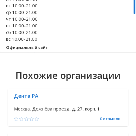
вт 10.00-21.00
Волгоградская область
Кировоградская область
Восточно-Казахстанская область
Иркутская обла
Хмельницкая о
Северо-Казахст
ср 10.00-21.00
чт 10.00-21.00
пт 10.00-21.00
сб 10.00-21.00
вс 10.00-21.00
Официальный сайт
www.yasniystom.ru
Телефон
+7 499 477-04-...
Похожие организации
Исправить неточность
Дента РА
Москва, Дежнёва проезд, д. 27, корп. 1
0 отзывов