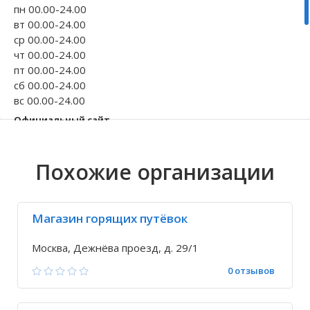
пн 00.00-24.00
Волгоградская область
Кировоградская область
Восточно-Казахстанская область
Иркутская обла
Хмельницкая о
Северо-Казахст
вт 00.00-24.00
ср 00.00-24.00
чт 00.00-24.00
пт 00.00-24.00
сб 00.00-24.00
вс 00.00-24.00
Официальный сайт
enjoys.travel
Телефон
Похожие организации
+7 963 136-47-...
Исправить неточность
Магазин горящих путёвок
Москва, Дежнёва проезд, д. 29/1
0 отзывов