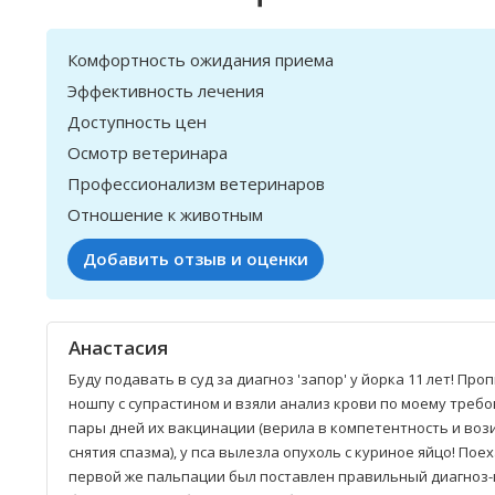
Комфортность ожидания приема
Эффективность лечения
Доступность цен
Осмотр ветеринара
Профессионализм ветеринаров
Отношение к животным
Добавить отзыв и оценки
Анастасия
Буду подавать в суд за диагноз 'запор' у йорка 11 лет! Про
ношпу с супрастином и взяли анализ крови по моему требов
пары дней их вакцинации (верила в компетентность и воз
снятия спазма), у пса вылезла опухоль с куриное яйцо! Пое
первой же пальпации был поставлен правильный диагноз