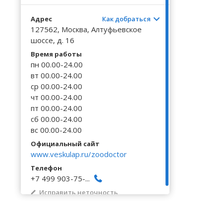
Волгоградская область
Кировоградская область
Восточно-Казахстанская область
Калинингр
Черниговс
Туркестан
Адрес
Как добраться
Вологодская область
Львовская область
Жамбылская область
Калужская
Черновицк
127562, Москва, Алтуфьевское
Воронежская область
Николаевская область
шоссе, д. 16
Камчатски
Время работы
пн 00.00-24.00
вт 00.00-24.00
ср 00.00-24.00
чт 00.00-24.00
пт 00.00-24.00
сб 00.00-24.00
вс 00.00-24.00
Официальный сайт
www.veskulap.ru/zoodoctor
Телефон
+7 499 903-75-...
Исправить неточность