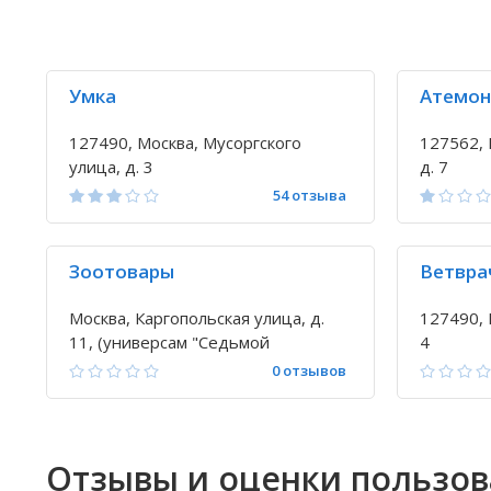
Умка
Атемон
127490, Москва, Мусоргского
127562, 
улица, д. 3
д. 7
54 отзыва
Зоотовары
Ветвра
Москва, Каргопольская улица, д.
127490, 
11, (универсам "Седьмой
4
Континент")
0 отзывов
Отзывы и оценки пользо