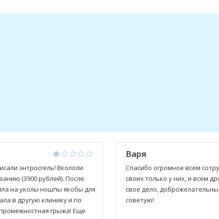
Варя
писали энтросгель! Вкололи
Спасибо огромное всем сотру
анию (3900 рублей). После
своих только у них, и всем 
ила на уколы ношпы якобы для
свое дело, доброжелательны
хала в другую клинику и по
советую!
-промежностная грыжа! Еще