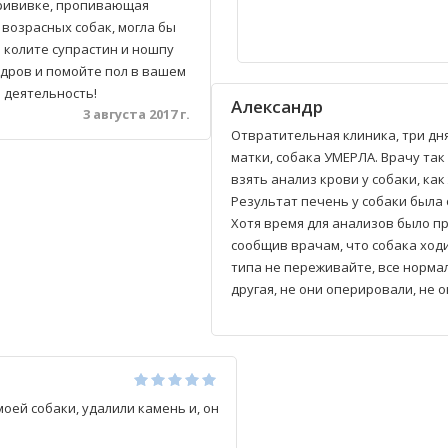
 прививке, пропивающая
возрасных собак, могла бы
 колите супрастин и ношпу
адров и помойте пол в вашем
 деятельность!
Александр
3 августа 2017 г.
Отвратительная клиника, три д
матки, собака УМЕРЛА. Врачу так
взять анализ крови у собаки, как
Результат печень у собаки была 
Хотя время для анализов было п
сообщив врачам, что собака ход
типа не переживайте, все норма
другая, не они оперировали, не 
оей собаки, удалили камень и, он