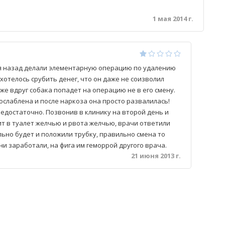
1 мая 2014 г.
ня назад делали элементарную операцию по удалению
 хотелось срубить денег, что он даже не соизволил
 же вдруг собака попадет на операцию не в его смену.
ослаблена и после наркоза она просто развалилась!
редостаточно. Позвонив в клинику на второй день и
ит в туалет желчью и рвота желчью, врачи ответили
льно будет и положили трубку, правильно смена то
они заработали, на фига им геморрой другого врача.
21 июня 2013 г.