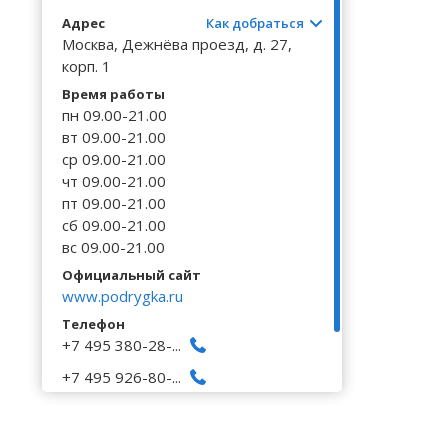
Волгоградская область
Кировоградская область
Восточно-Казахстанская область
Калинингр
Черниговс
Туркестан
Адрес
Как добраться
Вологодская область
Львовская область
Жамбылская область
Калужская
Москва, Дежнёва проезд, д. 27,
Черновицк
корп. 1
Воронежская область
Николаевская область
Камчатски
Время работы
пн 09.00-21.00
вт 09.00-21.00
ср 09.00-21.00
чт 09.00-21.00
пт 09.00-21.00
сб 09.00-21.00
вс 09.00-21.00
Официальный сайт
www.podrygka.ru
Телефон
+7 495 380-28-...
+7 495 926-80-...
+7 800 707-47-...
Исправить неточность