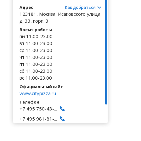
Волгоградская область
Кировоградская область
Восточно-Казахстанская область
Калинингр
Черниговс
Туркестан
Адрес
Как добраться
Вологодская область
Львовская область
Жамбылская область
Калужская
123181, Москва, Исаковского улица,
Черновицк
д. 33, корп. 3
Воронежская область
Николаевская область
Камчатски
Время работы
пн 11.00-23.00
вт 11.00-23.00
ср 11.00-23.00
чт 11.00-23.00
пт 11.00-23.00
сб 11.00-23.00
вс 11.00-23.00
Официальный сайт
www.citypizza.ru
Телефон
+7 495 750-43-...
+7 495 981-81-...
+7 495 925-33-...
Исправить неточность