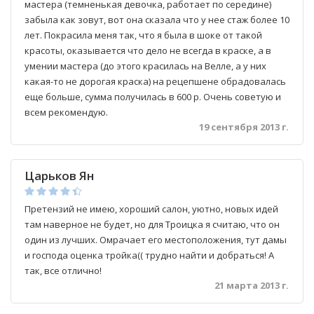
мастера (темненькая девочка, работает по середине)
забыла как зовут, вот она сказала что у нее стаж более 10
лет. Покрасила меня так, что я была в шоке от такой
красоты, оказывается что дело не всегда в краске, а в
умении мастера (до этого красилась на Велле, а у них
какая-то не дорогая краска) на рецепшене обрадовалась
еще больше, сумма получилась в 600 р. Очень советую и
всем рекомендую.
19 сентября 2013 г.
Царьков Ян
Претензий не имею, хороший салон, уютно, новых идей
там наверное не будет, но для Троицка я считаю, что он
один из лучших. Омрачает его местоположения, тут дамы
и господа оценка тройка(( трудно найти и добраться! А
так, все отлично!
21 марта 2013 г.