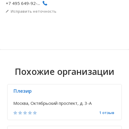
+7 495 649-92-...
Волгоградская область
Кировоградская область
Восточно-Казахстанская область
Иркутская обла
Хмельницкая о
Северо-Казахст
Исправить неточность
Похожие организации
Плезир
Москва, Октябрьский проспект, д. 3-А
1 отзыв