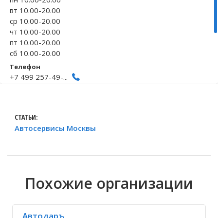
вт 10.00-20.00
Волгоградская область
Кировоградская область
Восточно-Казахстанская область
Иркутская обла
Хмельницкая о
Северо-Казахст
ср 10.00-20.00
чт 10.00-20.00
пт 10.00-20.00
сб 10.00-20.00
Телефон
+7 499 257-49-...
+7 903 968-30-...
Исправить неточность
СТАТЬИ:
Автосервисы Москвы
Похожие организации
Автодаръ