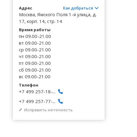
Волгоградская область
Кировоградская область
Восточно-Казахстанская область
Калинингр
Черниговс
Туркестан
Адрес
Как добраться
Вологодская область
Львовская область
Жамбылская область
Калужская
Москва, Ямского Поля 1-я улица, д.
Черновицк
17, корп. 14, стр. 14
Воронежская область
Николаевская область
Камчатски
Время работы
пн 09.00-21.00
вт 09.00-21.00
ср 09.00-21.00
чт 09.00-21.00
пт 09.00-21.00
сб 09.00-21.00
вс 09.00-21.00
Телефон
+7 499 257-18-...
+7 499 257-77-...
Исправить неточность