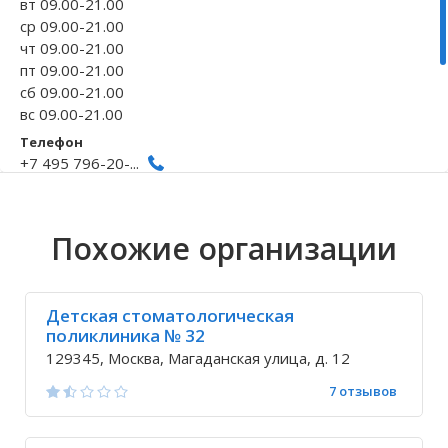
вт 09.00-21.00
ср 09.00-21.00
Волгоградская область
Кировоградская область
Восточно-Казахстанская область
Иркутская обла
Хмельницкая о
Северо-Казахст
чт 09.00-21.00
пт 09.00-21.00
сб 09.00-21.00
вс 09.00-21.00
Телефон
+7 495 796-20-...
+7 495 184-74-...
Исправить неточность
Похожие организации
Детская стоматологическая
поликлиника № 32
129345, Москва, Магаданская улица, д. 12
7 отзывов