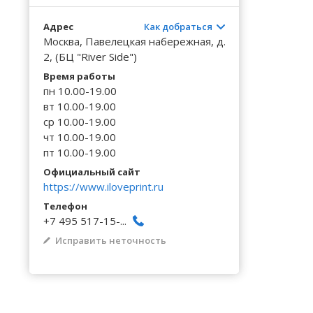
Волгоградская область
Кировоградская область
Восточно-Казахстанская область
Калинингр
Черниговс
Туркестан
Адрес
Как добраться
Вологодская область
Львовская область
Жамбылская область
Калужская
Черновицк
Москва, Павелецкая набережная, д.
Воронежская область
Николаевская область
2, (БЦ "River Side")
Камчатски
Время работы
пн 10.00-19.00
вт 10.00-19.00
ср 10.00-19.00
чт 10.00-19.00
пт 10.00-19.00
Официальный сайт
https://www.iloveprint.ru
Телефон
+7 495 517-15-...
Исправить неточность