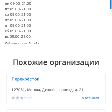
пн 09.00-21.00
Волгоградская область
Кировоградская область
Восточно-Казахстанская область
Иркутская обла
Хмельницкая о
Северо-Казахст
вт 09.00-21.00
ср 09.00-21.00
чт 09.00-21.00
пт 09.00-21.00
сб 09.00-21.00
вс 09.00-21.00
Официальный сайт
https://okmilk.ru
Телефон
Похожие организации
+7 495 105-10-...
Исправить неточность
Перекрёсток
127081, Москва, Дежнёва проезд, д. 21
5 отзывов