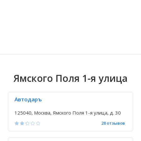
Волгоградская область
Кировоградская область
Восточно-Казахстанская область
Иркутская обла
Хмельницкая о
Северо-Казахст
Ямского Поля 1-я улица
Автодаръ
125040, Москва, Ямского Поля 1-я улица, д. 30
28 отзывов