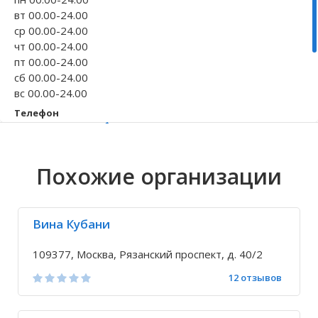
вт 00.00-24.00
Волгоградская область
Кировоградская область
Восточно-Казахстанская область
Иркутская обла
Хмельницкая о
Северо-Казахст
ср 00.00-24.00
чт 00.00-24.00
пт 00.00-24.00
сб 00.00-24.00
вс 00.00-24.00
Телефон
+7 499 170-33-...
Исправить неточность
Похожие организации
Вина Кубани
109377, Москва, Рязанский проспект, д. 40/2
12 отзывов