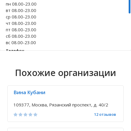
пн 08.00-23.00
Волгоградская область
Кировоградская область
Восточно-Казахстанская область
Иркутская обла
Хмельницкая о
Северо-Казахст
вт 08.00-23.00
ср 08.00-23.00
чт 08.00-23.00
пт 08.00-23.00
сб 08.00-23.00
вс 08.00-23.00
Телефон
+7 495 379-14-...
+7 495 371-95-...
Похожие организации
Исправить неточность
Вина Кубани
109377, Москва, Рязанский проспект, д. 40/2
12 отзывов