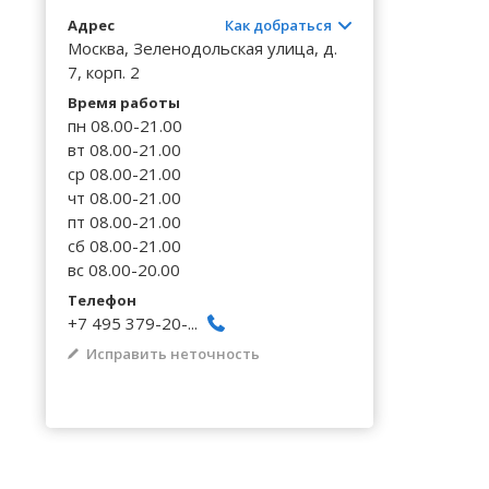
Волгоградская область
Кировоградская область
Восточно-Казахстанская область
Калинингр
Черниговс
Туркестан
Адрес
Как добраться
Вологодская область
Львовская область
Жамбылская область
Калужская
Москва, Зеленодольская улица, д.
Черновицк
7, корп. 2
Воронежская область
Николаевская область
Камчатски
Время работы
пн 08.00-21.00
вт 08.00-21.00
ср 08.00-21.00
чт 08.00-21.00
пт 08.00-21.00
сб 08.00-21.00
вс 08.00-20.00
Телефон
+7 495 379-20-...
Исправить неточность