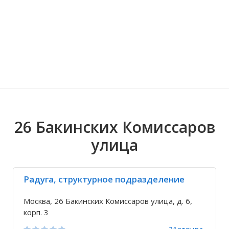
Волгоградская область
Кировоградская область
Восточно-Казахстанская область
Иркутская обла
Хмельницкая о
Северо-Казахст
26 Бакинских Комиссаров
улица
Радуга, структурное подразделение
Москва, 26 Бакинских Комиссаров улица, д. 6,
корп. 3