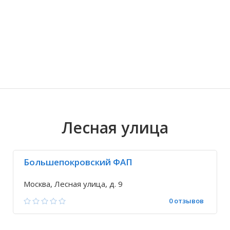
Волгоградская область
Кировоградская область
Восточно-Казахстанская область
Иркутская обла
Хмельницкая о
Северо-Казахст
Лесная улица
Большепокровский ФАП
Москва, Лесная улица, д. 9
0 отзывов