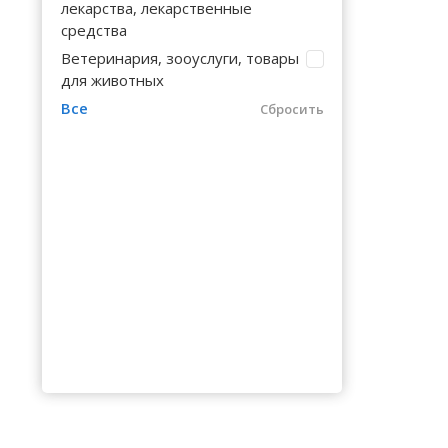
Волгоградская область
Кировоградская область
Восточно-Казахстанская область
Калинингр
лекарства, лекарственные
Черниговс
Туркестан
средства
Вологодская область
Львовская область
Жамбылская область
Калужская
Черновицк
Ветеринария, зооуслуги, товары
для животных
Воронежская область
Николаевская область
Камчатски
Все
Сбросить