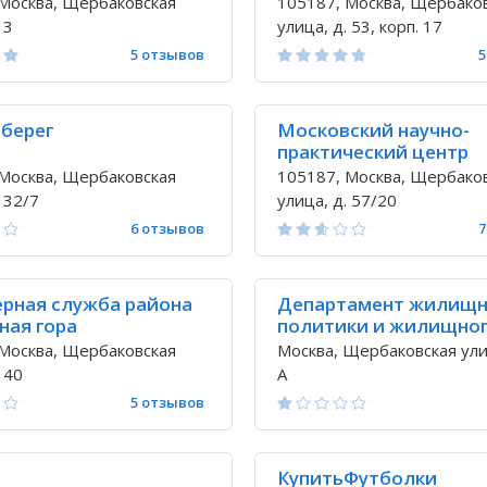
Москва, Щербаковская
105187, Москва, Щербако
 3
улица, д. 53, корп. 17
5 отзывов
5
 берег
Московский научно-
практический центр
наркологии
Москва, Щербаковская
105187, Москва, Щербако
 32/7
улица, д. 57/20
6 отзывов
7
рная служба района
Департамент жилищ
ная гора
политики и жилищно
фонда города Москв
Москва, Щербаковская
Москва, Щербаковская улиц
 40
А
5 отзывов
КупитьФутболки