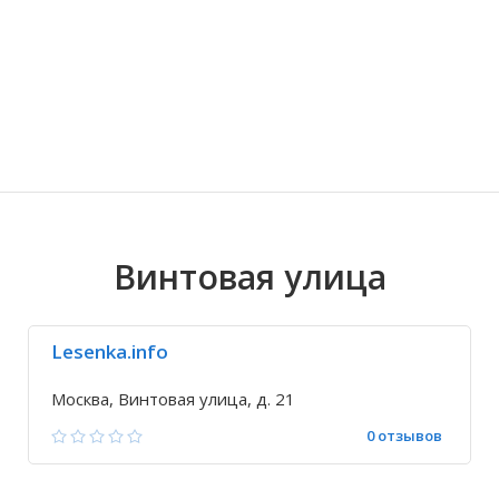
Волгоградская область
Кировоградская область
Восточно-Казахстанская область
Иркутская обла
Хмельницкая о
Северо-Казахст
Винтовая улица
Lesenka.info
Москва, Винтовая улица, д. 21
0 отзывов