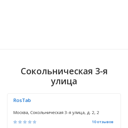
Волгоградская область
Кировоградская область
Восточно-Казахстанская область
Иркутская обла
Хмельницкая о
Северо-Казахст
Сокольническая 3-я
улица
RosTab
Москва, Сокольническая 3-я улица, д. 2, 2
10 отзывов