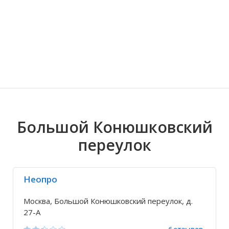
Волгоградская область
Кировоградская область
Восточно-Казахстанская область
Иркутская обла
Хмельницкая о
Северо-Казахст
Большой Конюшковский
переулок
Неопро
Москва, Большой Конюшковский переулок, д.
27-А