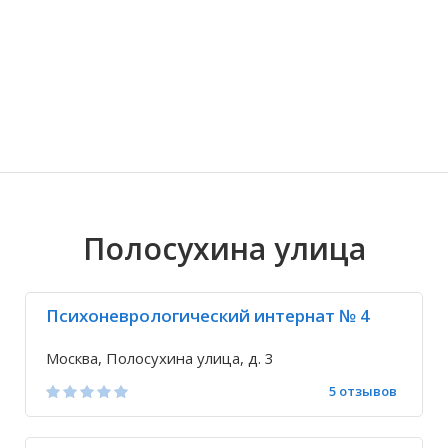
Волгоградская область
Кировоградская область
Восточно-Казахстанская область
Иркутская обла
Хмельницкая о
Северо-Казахст
Полосухина улица
Психоневрологический интернат № 4
Москва, Полосухина улица, д. 3
5 отзывов