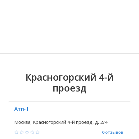
Волгоградская область
Кировоградская область
Восточно-Казахстанская область
Иркутская обла
Хмельницкая о
Северо-Казахст
Красногорский 4-й
проезд
Атп-1
Москва, Красногорский 4-й проезд, д. 2/4
0 отзывов