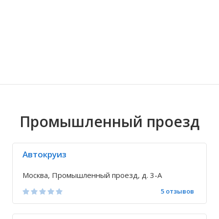
Волгоградская область
Кировоградская область
Восточно-Казахстанская область
Иркутская обла
Хмельницкая о
Северо-Казахст
Промышленный проезд
Автокруиз
Москва, Промышленный проезд, д. 3-А
5 отзывов