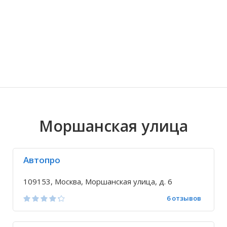
Волгоградская область
Кировоградская область
Восточно-Казахстанская область
Иркутская обла
Хмельницкая о
Северо-Казахст
Моршанская улица
Автопро
109153, Москва, Моршанская улица, д. 6
6 отзывов