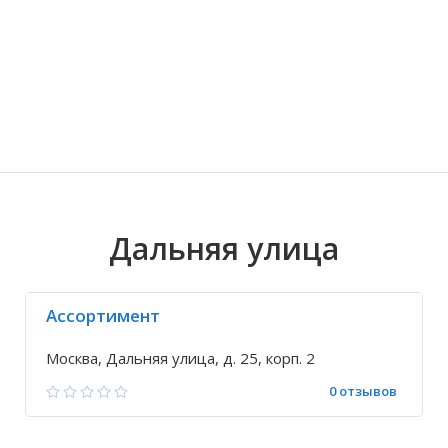
Волгоградская область
Кировоградская область
Восточно-Казахстанская область
Иркутская обла
Хмельницкая о
Северо-Казахст
Дальняя улица
Ассортимент
Москва, Дальняя улица, д. 25, корп. 2
0 отзывов