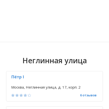
Волгоградская область
Кировоградская область
Восточно-Казахстанская область
Иркутская обла
Хмельницкая о
Северо-Казахст
Неглинная улица
Пётр I
Москва, Неглинная улица, д. 17, корп. 2
6 отзывов