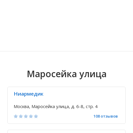
Волгоградская область
Кировоградская область
Восточно-Казахстанская область
Иркутская обла
Хмельницкая о
Северо-Казахст
Маросейка улица
Ниармедик
Москва, Маросейка улица, д. 6-8, стр. 4
108 отзывов