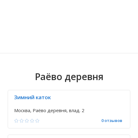
Волгоградская область
Кировоградская область
Восточно-Казахстанская область
Иркутская обла
Хмельницкая о
Северо-Казахст
Раёво деревня
Зимний каток
Москва, Раёво деревня, влад. 2
0 отзывов