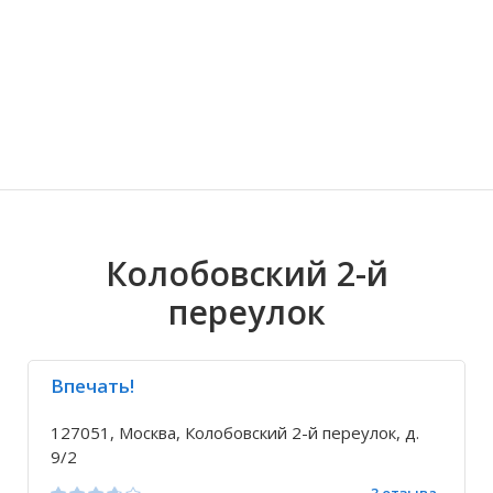
Волгоградская область
Кировоградская область
Восточно-Казахстанская область
Иркутская обла
Хмельницкая о
Северо-Казахст
Колобовский 2-й
переулок
Впечать!
127051, Москва, Колобовский 2-й переулок, д.
9/2